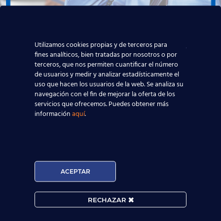
Utilizamos cookies propias y de terceros para
Las promociones 9T y 10M
fines analíticos, bien tratadas por nosotros o por
terceros, que nos permiten cuantificar el número
del curso AMADEUS en
de usuarios y medir y analizar estadísticamente el
Madrid acaban su
uso que hacen los usuarios de la web. Se analiza su
navegación con el fin de mejorar la oferta de los
formación en marzo de
servicios que ofrecemos. Puedes obtener más
2020
información
aquí
.
Hoy queremos despedir a dos estupendas
promociones de nuestro curso AMADEUS en Madrid,
que finalizan sus estudios con nosotros este mes de
marzo de 2020. España
[…]
ACEPTAR
RECHAZAR