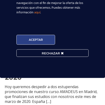
navegación con el fin de mejorar la oferta de los
servicios que ofrecemos. Puedes obtener más
información
aquí
.
ACEPTAR
Las promociones 9T y 10M
RECHAZAR
del curso AMADEUS en
Madrid acaban su
formación en marzo de
2020
Hoy queremos despedir a dos estupendas
promociones de nuestro curso AMADEUS en Madrid,
que finalizan sus estudios con nosotros este mes de
marzo de 2020. España
[…]