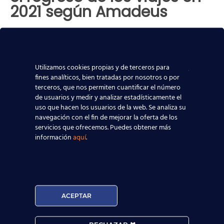
2021 según Amadeus
La recuperación del sector turístico va a depender de
su capacidad de innovar, para que los viajes sean más
seguros que nunca en 2021. “¿Las cosas
[…]
Utilizamos cookies propias y de terceros para
fines analíticos, bien tratadas por nosotros o por
terceros, que nos permiten cuantificar el número
de usuarios y medir y analizar estadísticamente el
uso que hacen los usuarios de la web. Se analiza su
navegación con el fin de mejorar la oferta de los
servicios que ofrecemos. Puedes obtener más
información
aquí
.
ACEPTAR